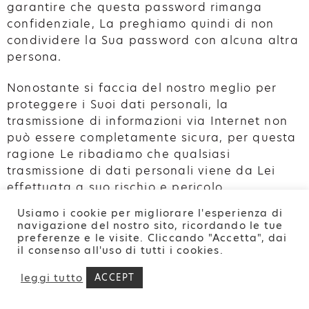
garantire che questa password rimanga
confidenziale, La preghiamo quindi di non
condividere la Sua password con alcuna altra
persona.
Nonostante si faccia del nostro meglio per
proteggere i Suoi dati personali, la
trasmissione di informazioni via Internet non
può essere completamente sicura, per questa
ragione Le ribadiamo che qualsiasi
trasmissione di dati personali viene da Lei
effettuata a suo rischio e pericolo.
Usiamo i cookie per migliorare l'esperienza di
13. DIRITTI DELL’INTERESSATO
navigazione del nostro sito, ricordando le tue
preferenze e le visite. Cliccando "Accetta", dai
Le ricordiamo che qualora Lei ci abbia fornito
il consenso all'uso di tutti i cookies.
i Suoi dati personali, lo ha fatto su base
completamente volontaria. Altresì, qualora
leggi tutto
ACCEPT
scelga di non fornire le informazioni richieste,
potrebbe non essere possibile garantirLe